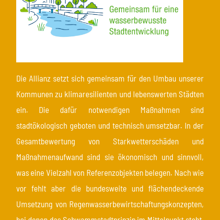
Die Allianz setzt sich gemeinsam für den Umbau unserer
Kommunen zu klimaresilienten und lebenswerten Städten
ein. Die dafür notwendigen Maßnahmen sind
stadtökologisch geboten und technisch umsetzbar. In der
Gesamtbewertung von Starkwetterschäden und
Maßnahmenaufwand sind sie ökonomisch und sinnvoll,
was eine Vielzahl von Referenzobjekten belegen. Nach wie
vor fehlt aber die bundesweite und flächendeckende
Umsetzung von Regenwasserbewirtschaftungskonzepten,
bei denen das Schwammstadtprinzip im Mittelpunkt steht.