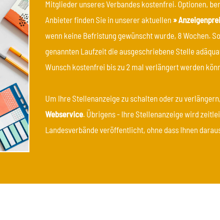
Mitglieder unseres Verbandes kostenfrei. Optionen, ben
Anbieter finden Sie in unserer aktuellen
» Anzeigenprei
wenn keine Befristung gewünscht wurde, 8 Wochen. Soll
genannten Laufzeit die ausgeschriebene Stelle adäquat
Wunsch kostenfrei bis zu 2 mal verlängert werden kön
Um Ihre Stellenanzeige zu schalten oder zu verlängern
Webservice
. Übrigens - Ihre Stellenanzeige wird zeitl
Landesverbände veröffentlicht, ohne dass Ihnen dara