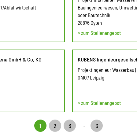
t/Abfallwirtschaft
Bauingenieurwesen, Umwelti
oder Bautechnik
28876 Oyten
» zum Stellenangebot
Jena GmbH & Co. KG
KUBENS Ingenieurgesellsc
Projektingenieur Wasserbau (
04107 Leipzig
» zum Stellenangebot
1
2
3
6
...