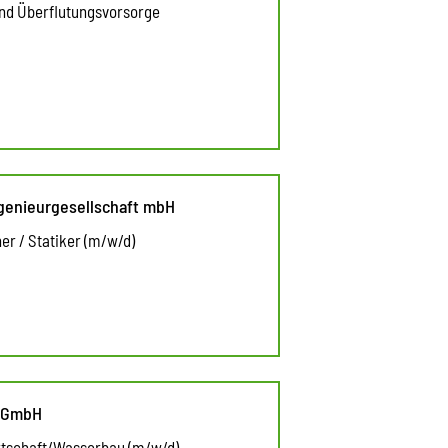
und Überflutungsvorsorge
ngenieurgesellschaft mbH
er / Statiker (m/w/d)
d GmbH
rtschaft/Wasserbau (m/w/d) -