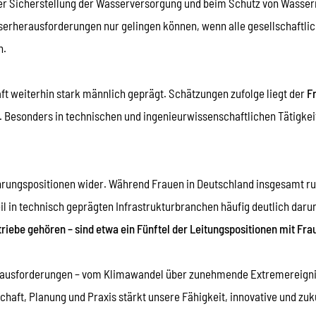
i der Sicherstellung der Wasserversorgung und beim Schutz von Wasse
serherausforderungen nur gelingen können, wenn alle gesellschaftl
n.
ft weiterhin stark männlich geprägt. Schätzungen zufolge liegt der
F
. Besonders in technischen und ingenieurwissenschaftlichen Tätigkei
ührungspositionen wider. Während Frauen in Deutschland insgesamt r
eil in technisch geprägten Infrastrukturbranchen häufig deutlich darun
iebe gehören – sind etwa ein Fünftel der Leitungspositionen mit Fra
rausforderungen – vom Klimawandel über zunehmende Extremereigniss
chaft, Planung und Praxis stärkt unsere Fähigkeit, innovative und zu